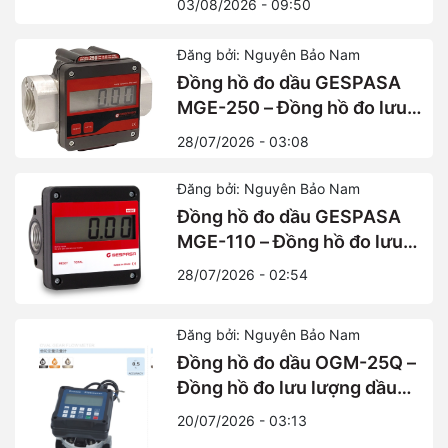
03/08/2026 - 09:50
từ Tây Ban Nha
Đăng bởi: Nguyên Bảo Nam
Đồng hồ đo dầu GESPASA
MGE-250 – Đồng hồ đo lưu
lượng điện tử lưu lượng lớn
28/07/2026 - 03:08
Đăng bởi: Nguyên Bảo Nam
Đồng hồ đo dầu GESPASA
MGE-110 – Đồng hồ đo lưu
lượng điện tử chính xác cao
28/07/2026 - 02:54
từ Tây Ban Nha
Đăng bởi: Nguyên Bảo Nam
Đồng hồ đo dầu OGM-25Q –
Đồng hồ đo lưu lượng dầu
điện tử cài đặt trước chính
20/07/2026 - 03:13
xác cao