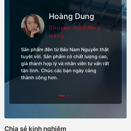
Hoàng Dung
Chuyên Viên Mua
Hàng
Sản
Sản phẩm đên từ Bảo Nam Nguyên thật
tuyệ
tuyệt vời. Sản phẩm có chất lượng cao,
giá 
giá thành hợp lý và nhân viên tư vấn rất
tận 
tận tình. Chúc các bạn ngày càng
thà
thành công hơn.
Chia sẻ kinh nghiệm