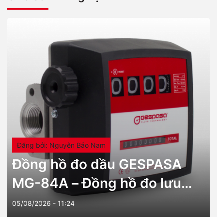
Đăng bởi: Nguyên Bảo Nam
Đồng hồ đo dầu GESPASA
MG-84A – Đồng hồ đo lưu
lượng cơ khí cao cấp từ Tây
05/08/2026 - 11:24