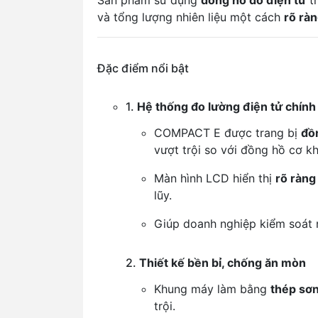
Sản phẩm sử dụng
đồng hồ đo điện tử
th
và tổng lượng nhiên liệu một cách
rõ ràn
Đặc điểm nổi bật
1.
Hệ thống đo lường điện tử chính
COMPACT E được trang bị
đồ
vượt trội so với đồng hồ cơ kh
Màn hình LCD hiển thị
rõ ràng
lũy.
Giúp doanh nghiệp kiểm soát 
2.
Thiết kế bền bỉ, chống ăn mòn
Khung máy làm bằng
thép sơ
trội.