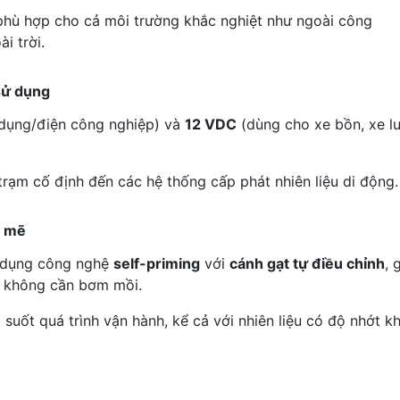
 phù hợp cho cả môi trường khắc nghiệt như ngoài công
i trời.
sử dụng
dụng/điện công nghiệp) và
12 VDC
(dùng cho xe bồn, xe l
trạm cố định đến các hệ thống cấp phát nhiên liệu di động.
h mẽ
dụng công nghệ
self-priming
với
cánh gạt tự điều chỉnh
, 
à không cần bơm mồi.
g suốt quá trình vận hành, kể cả với nhiên liệu có độ nhớt k