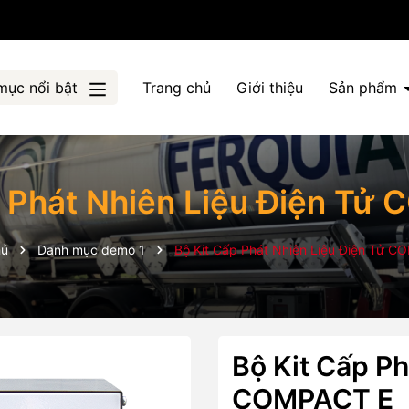
mục nổi bật
Trang chủ
Giới thiệu
Sản phẩm
p Phát Nhiên Liệu Điện Tử
hủ
Danh mục demo 1
Bộ Kit Cấp Phát Nhiên Liệu Điện Tử 
Bộ Kit Cấp Ph
COMPACT E