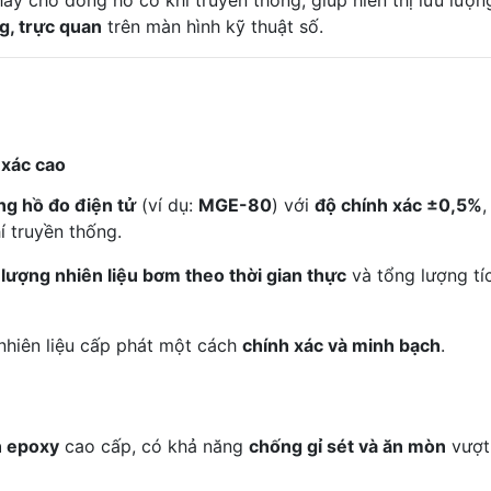
ay cho đồng hồ cơ khí truyền thống, giúp hiển thị lưu lượn
g, trực quan
trên màn hình kỹ thuật số.
 xác cao
ng hồ đo điện tử
(ví dụ:
MGE-80
) với
độ chính xác ±0,5%
,
í truyền thống.
 lượng nhiên liệu bơm theo thời gian thực
và tổng lượng tí
nhiên liệu cấp phát một cách
chính xác và minh bạch
.
n epoxy
cao cấp, có khả năng
chống gỉ sét và ăn mòn
vượt