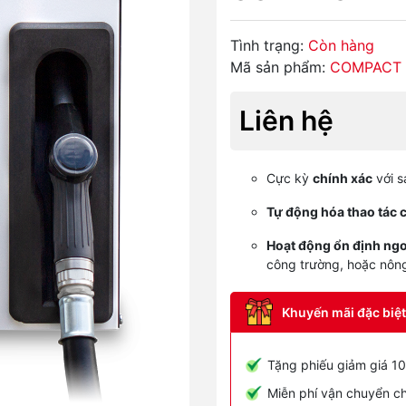
Tình trạng:
Còn hàng
Mã sản phẩm:
COMPACT 
Liên hệ
Cực kỳ
chính xác
với s
Tự động hóa thao tác c
Hoạt động ổn định ngoà
công trường, hoặc nông
Khuyến mãi đặc biệt 
Tặng phiếu giảm giá 10
Miễn phí vận chuyển ch