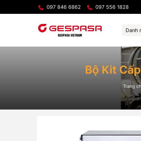
097 846 6862
097 556 1828
Danh 
Bộ Kit Cấ
Trang c