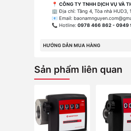
📍
CÔNG TY TNHH DỊCH VỤ VÀ 
🏢 Địa chỉ: Tầng 4, Tòa nhà HUD3, 
📧 Email:
baonamnguyen.com@gma
📞 Hotline:
0978 466 862 - 0949 
HƯỚNG DẪN MUA HÀNG
Sản phẩm liên quan