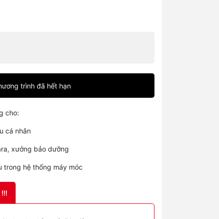
ương trình đã hết hạn
g cho:
ệu cá nhân
 gara, xưởng bảo dưỡng
ầu trong hệ thống máy móc
!!!