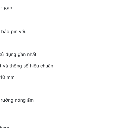
2” BSP
h báo pin yếu
 sử dụng gần nhất
ít và thông số hiệu chuẩn
140 mm
trường nóng ẩm