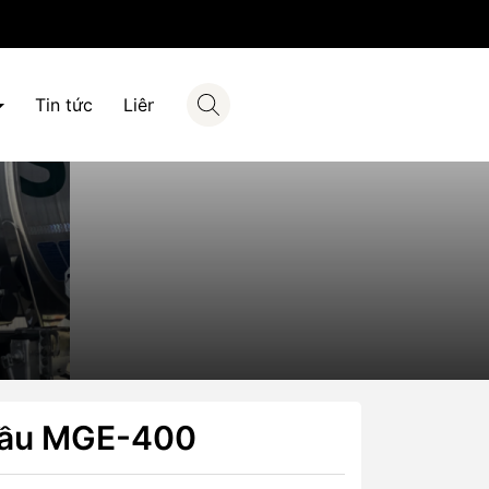
Tin tức
Liên hệ
dầu MGE-400