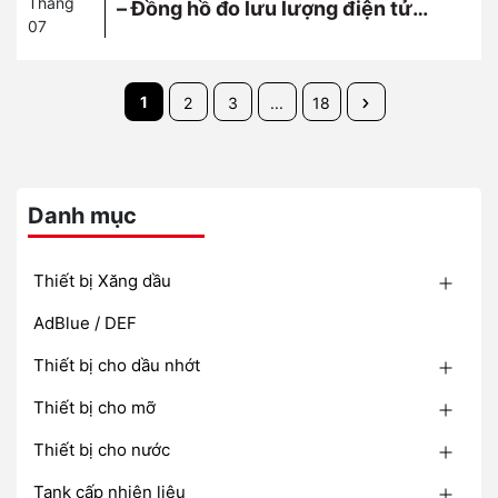
Tháng
– Đồng hồ đo lưu lượng điện tử
07
chính xác cao từ Tây Ban Nha
1
2
3
...
18
Danh mục
Thiết bị Xăng dầu
AdBlue / DEF
Thiết bị cho dầu nhớt
Thiết bị cho mỡ
Thiết bị cho nước
Tank cấp nhiên liệu