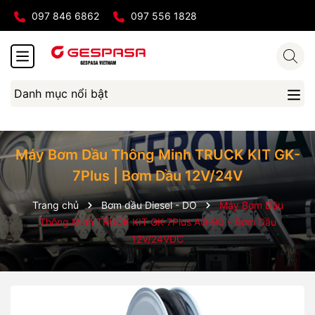
097 846 6862
097 556 1828
Danh mục nổi bật
Máy Bơm Dầu Thông Minh TRUCK KIT GK-
7Plus | Bơm Dầu 12V/24V
Trang chủ
Bơm dầu Diesel - DO
Máy Bơm Dầu
Thông Minh TRUCK KIT GK-7Plus AG-90 – Bơm Dầu
12V/24VDC