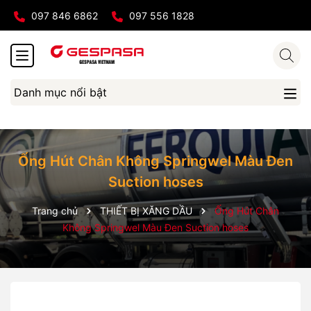
097 846 6862
097 556 1828
Danh mục nổi bật
Ống Hút Chân Không Springwel Màu Đen
Suction hoses
Trang chủ
THIẾT BỊ XĂNG DẦU
Ống Hút Chân
Không Springwel Màu Đen Suction hoses