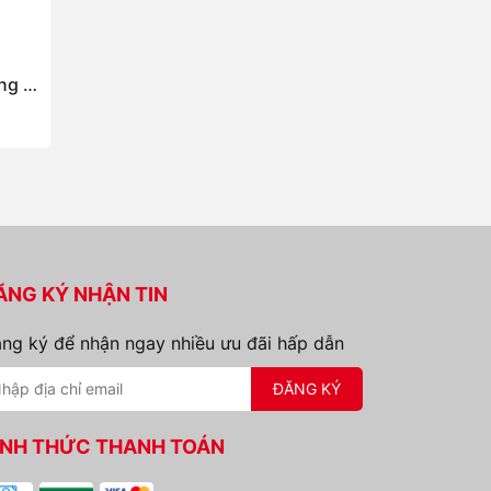
Bơm xăng dầu công suất lớn ATEX BDP-500
Bơm xăng dầu công suất lớn ATEX BDP-300
Bơm xăng dầu c
Liên hệ
Liên hệ
ĂNG KÝ NHẬN TIN
ng ký để nhận ngay nhiều ưu đãi hấp dẫn
ĐĂNG KÝ
ÌNH THỨC THANH TOÁN