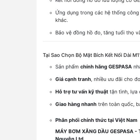
Kết nối đồng hồ đo lưu lượng cơ G
Ứng dụng trong các hệ thống công n
khác.
Bảo vệ đồng hồ đo, tăng tuổi thọ và
Tại Sao Chọn Bộ Mặt Bích Kết Nối Dài M1'
Sản phẩm
chính hãng GESPASA
nhậ
Giá cạnh tranh
, nhiều ưu đãi cho đ
Hỗ trợ tư vấn kỹ thuật
tận tình, lựa
Giao hàng nhanh
trên toàn quốc, b
Phân phối chính thức tại Việt Nam
MÁY BƠM XĂNG DẦU GESPASA - 
Nguyên Ltd