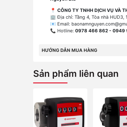
📍
CÔNG TY TNHH DỊCH VỤ VÀ 
🏢 Địa chỉ: Tầng 4, Tòa nhà HUD3, 
📧 Email:
baonamnguyen.com@gma
📞 Hotline:
0978 466 862 - 0949 
HƯỚNG DẪN MUA HÀNG
Sản phẩm liên quan