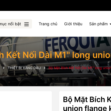
mục nổi bật
Trang chủ
Giới thiệu
Sản phẩm
 Kết Nối Dài M1'' long unio
THIẾT BỊ XĂNG DẦU
Bộ Mặt Bích Kết Nối Dài M1'' long union
Bộ Mặt Bích K
union flange k