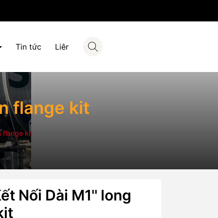
Tin tức
Liên hệ
n flange kit
 flange kit
ết Nối Dài M1'' long
it