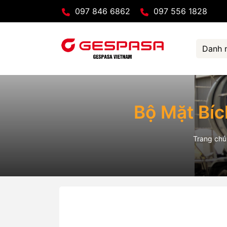
097 846 6862
097 556 1828
Danh 
Bộ Mặt Bích
Trang chủ