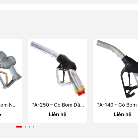
PA-280 – Vòi Bơm Nhiên Liệu Tự Động Lưu Lượng 250 Lít/Phút | Gespasa Tây Ban Nha
PA-250 – Cò Bơm Dầu Tự Động Công Suất Lớn 200 Lít/Phút | Gespasa Tây Ban Nha
ệ
Liên hệ
Liên hệ