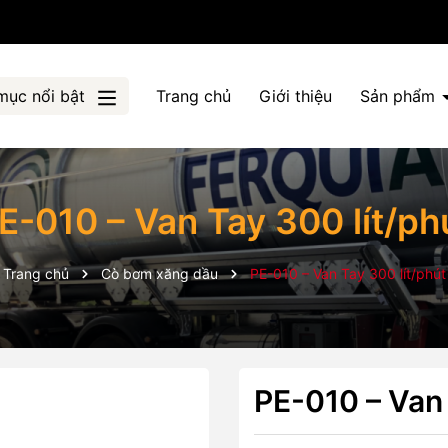
mục nổi bật
Trang chủ
Giới thiệu
Sản phẩm
E-010 – Van Tay 300 lít/ph
Trang chủ
Cò bơm xăng dầu
PE-010 – Van Tay 300 lít/phút
PE-010 – Van 