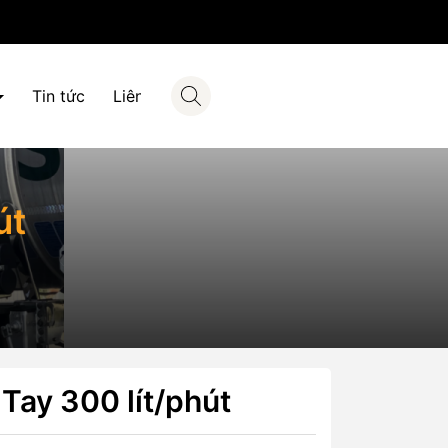
Tin tức
Liên hệ
út
Tay 300 lít/phút