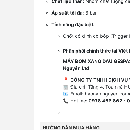
Chất liệu thân:
Nhôm chất lượng c
Áp suất tối đa:
3 bar
Tính năng đặc biệt:
Chốt cố định cò bóp (Trigger 
Phân phối chính thức tại Việ
MÁY BƠM XĂNG DẦU GESPAS
Nguyên Ltd
📍
CÔNG TY TNHH DỊCH VỤ
🏢 Địa chỉ: Tầng 4, Tòa nhà H
📧 Email:
baonamnguyen.com
📞 Hotline:
0978 466 862 - 
HƯỚNG DẪN MUA HÀNG