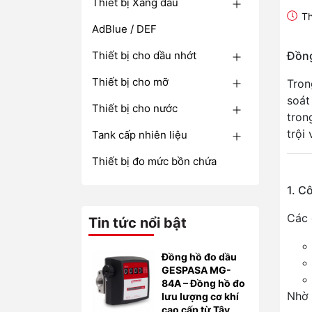
Thiết bị Xăng dầu
Th
AdBlue / DEF
Thiết bị cho dầu nhớt
Đồng
Thiết bị cho mỡ
Tron
soát
Thiết bị cho nước
tron
trội
Tank cấp nhiên liệu
Thiết bị đo mức bồn chứa
1. C
Các 
Tin tức nổi bật
Đồng hồ đo dầu
GESPASA MG-
84A – Đồng hồ đo
Nhờ 
lưu lượng cơ khí
cao cấp từ Tây