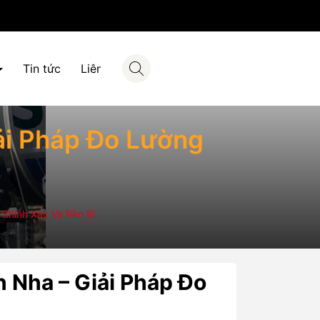
Tin tức
Liên hệ
ải Pháp Đo Lường
Chính Xác Và Bền Bỉ
 Nha – Giải Pháp Đo