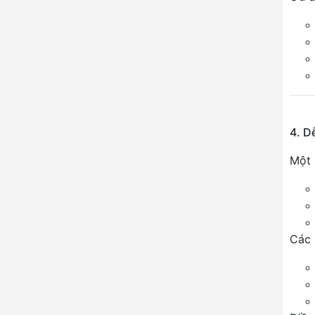
4. D
Một 
Các 