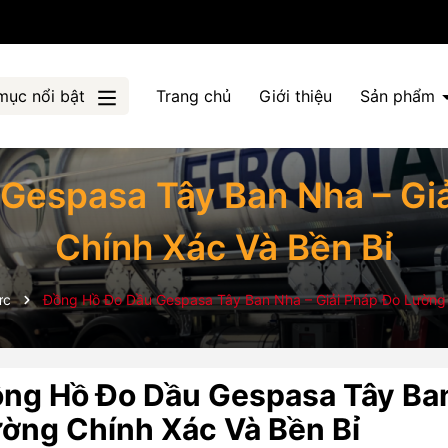
mục nổi bật
Trang chủ
Giới thiệu
Sản phẩm
Gespasa Tây Ban Nha – Gi
Chính Xác Và Bền Bỉ
ức
Đồng Hồ Đo Dầu Gespasa Tây Ban Nha – Giải Pháp Đo Lường 
ng Hồ Đo Dầu Gespasa Tây Ban
ờng Chính Xác Và Bền Bỉ