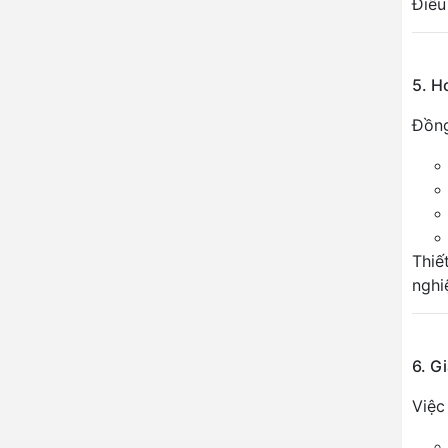
Điều
5. H
Đồng
Thiế
nghi
6. G
Việc