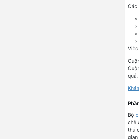
Các 
Việc
Cuộn
Cuộn
quả.
Khám
Phần
Bộ
c
chế 
thủ 
gian