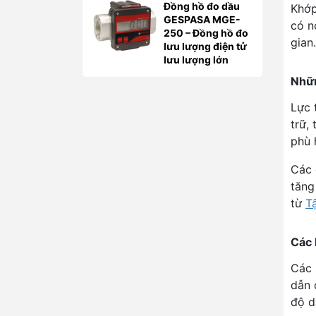
Đồng hồ đo dầu
Khớp
GESPASA MGE-
có n
250 – Đồng hồ đo
gian.
lưu lượng điện tử
lưu lượng lớn
Nhữn
Lực 
trữ,
phù 
Các 
tăng
từ
T
Các 
Các 
dẫn 
độ d