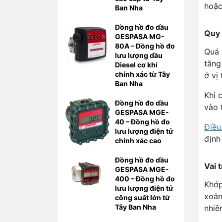
hoặc
Ban Nha
Đồng hồ đo dầu
Quy 
GESPASA MG-
80A – Đồng hồ đo
Quá 
lưu lượng dầu
tăng
Diesel cơ khí
chính xác từ Tây
ở vị
Ban Nha
Khi 
Đồng hồ đo dầu
vào 
GESPASA MGE-
40 – Đồng hồ đo
Điều
lưu lượng điện tử
định
chính xác cao
Đồng hồ đo dầu
Vai 
GESPASA MGE-
400 – Đồng hồ đo
Khớp
lưu lượng điện tử
xoắn
công suất lớn từ
Tây Ban Nha
nhiê