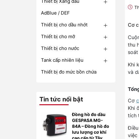
Thiết bị Xăng dầu
Th
AdBlue / DEF
Thiết bị cho dầu nhớt
Cơ c
Thiết bị cho mỡ
Cuộn
thu 
Thiết bị cho nước
soát
Tank cấp nhiên liệu
Khi 
Thiết bị đo mức bồn chứa
và d
Tổng
Tin tức nổi bật
Cơ
c
Khi 
Đồng hồ đo dầu
tích
GESPASA MG-
84A – Đồng hồ đo
Điều
lưu lượng cơ khí
việc
cao cấp từ Tây