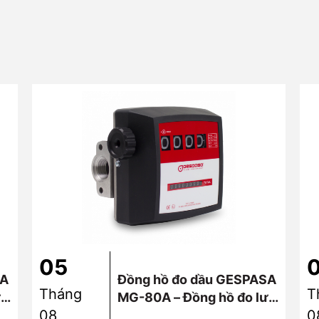
05
SA
Đồng hồ đo dầu GESPASA
Tháng
T
ưu
MG-80A – Đồng hồ đo lưu
08
0
lượng dầu Diesel cơ khí