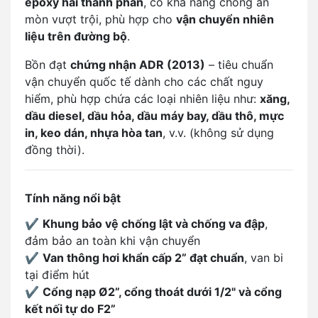
epoxy hai thành phần
, có khả năng chống ăn
mòn vượt trội, phù hợp cho
vận chuyển nhiên
liệu trên đường bộ
.
Bồn đạt
chứng nhận ADR (2013)
– tiêu chuẩn
vận chuyển quốc tế dành cho các chất nguy
hiểm, phù hợp chứa các loại nhiên liệu như:
xăng,
dầu diesel, dầu hỏa, dầu máy bay, dầu thô, mực
in, keo dán, nhựa hòa tan
, v.v. (không sử dụng
đồng thời).
Tính năng nổi bật
✔️
Khung bảo vệ chống lật và chống va đập
,
đảm bảo an toàn khi vận chuyển
✔️
Van thông hơi khẩn cấp 2” đạt chuẩn
, van bi
tại điểm hút
✔️
Cổng nạp Ø2”, cổng thoát dưới 1/2" và cổng
kết nối tự do F2”