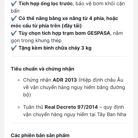
✔️
Tích hợp ống lọc trước
, bảo vệ bơm khỏi cặn
bẩn
✔️
Có thể nâng bằng xe nâng từ 4 phía, hoặc
móc cẩu từ phía trên (đầy tải)
✔️
Tùy chọn tích hợp trạm bơm GESPASA
, nằm
gọn trong khung thép
✔️
Tặng kèm bình chữa cháy 3 kg
Tiêu chuẩn và chứng nhận
Chứng nhận
ADR 2013
(Hiệp định châu Âu
về vận chuyển hàng nguy hiểm bằng đường
bộ)
Tuân thủ
Real Decreto 97/2014
– quy định
vận chuyển hàng nguy hiểm tại Tây Ban Nha
Các phiên bản sản phẩm