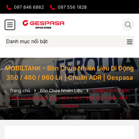
097 846 6862
097 556 1828
Danh mục nổi bật
MOBILTANK – Bồn Chứa Nhiên Liệu Di Động
350 / 460 / 960 Lít | Chuẩn ADR | Gespasa
Trang chủ
Bồn Chứa Nhiên Liệu
MOBILTANK – Bồn
Chứa Nhiên Liệu Di Động 350 / 460 / 960 Lít | Chuẩn ADR |
Gespasa