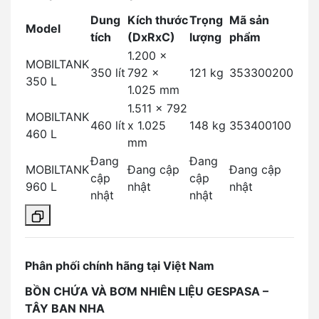
Dung
Kích thước
Trọng
Mã sản
Model
tích
(DxRxC)
lượng
phẩm
1.200 x
MOBILTANK
350 lít
792 x
121 kg
353300200
350 L
1.025 mm
1.511 x 792
MOBILTANK
460 lít
x 1.025
148 kg
353400100
460 L
mm
Đang
Đang
MOBILTANK
Đang cập
Đang cập
cập
cập
960 L
nhật
nhật
nhật
nhật
Phân phối chính hãng tại Việt Nam
BỒN CHỨA VÀ BƠM NHIÊN LIỆU GESPASA –
TÂY BAN NHA