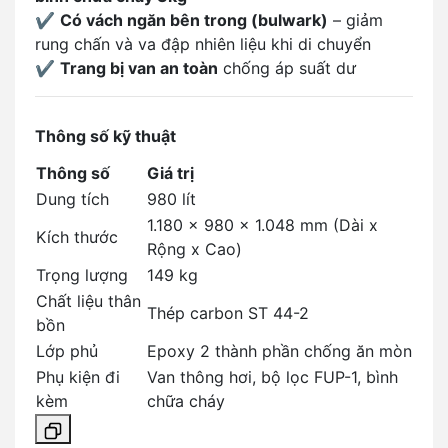
✔️
Có vách ngăn bên trong (bulwark)
– giảm
rung chấn và va đập nhiên liệu khi di chuyển
✔️
Trang bị van an toàn
chống áp suất dư
Thông số kỹ thuật
Thông số
Giá trị
Dung tích
980 lít
1.180 x 980 x 1.048 mm (Dài x
Kích thước
Rộng x Cao)
Trọng lượng
149 kg
Chất liệu thân
Thép carbon ST 44-2
bồn
Lớp phủ
Epoxy 2 thành phần chống ăn mòn
Phụ kiện đi
Van thông hơi, bộ lọc FUP-1, bình
kèm
chữa cháy