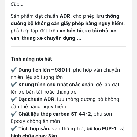
đập,...
Sản phẩm đạt chuẩn
ADR
, cho phép
lưu thông
đường bộ không cần giấy phép hàng nguy hiểm
,
phù hợp lắp đặt trên
xe bán tải, xe tải nhỏ, xe
van, thùng xe chuyên dụng,...
Tính năng nổi bật
✔️
Dung tích lớn – 980 lít
, phù hợp vận chuyển
nhiên liệu số lượng lớn
✔️
Khung hình chữ nhật chắc chắn
, dễ lắp đặt
lên xe bán tải hoặc thùng xe
✔️
Đạt chuẩn ADR
, lưu thông đường bộ không
cần thẻ hàng nguy hiểm
✔️
Chất liệu thép carbon ST 44-2
, phủ sơn
Epoxy chống ăn mòn
✔️
Tích hợp sẵn:
van thông hơi,
bộ lọc FUP-1
, và
bình chữa cháy 3kg