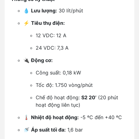
💧
Lưu lượng:
30 lít/phút
⚡
Tiêu thụ điện:
12 VDC: 12 A
24 VDC: 7,3 A
🔌
Động cơ:
Công suất: 0,18 kW
Tốc độ: 1.750 vòng/phút
Chế độ hoạt động:
S2 20’
(20 phút
hoạt động liên tục)
🌡️
Nhiệt độ hoạt động:
-5 ºC đến +40 ºC
🚿
Áp suất tối đa:
1,6 bar