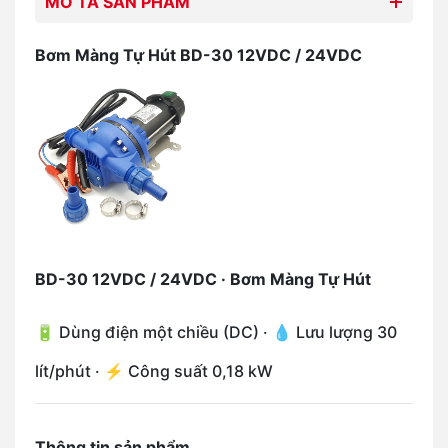
MÔ TẢ SẢN PHẨM
Bơm Màng Tự Hút BD-30 12VDC / 24VDC
BD-30 12VDC / 24VDC · Bơm Màng Tự Hút
🔋 Dùng điện một chiều (DC) · 💧 Lưu lượng 30
lít/phút · ⚡ Công suất 0,18 kW
Thông tin sản phẩm