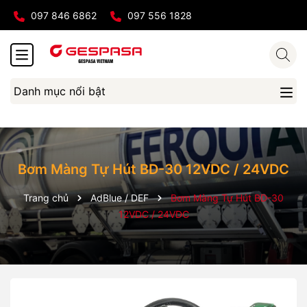
097 846 6862
097 556 1828
Danh mục nổi bật
Bơm Màng Tự Hút BD-30 12VDC / 24VDC
Trang chủ
AdBlue / DEF
Bơm Màng Tự Hút BD-30
12VDC / 24VDC