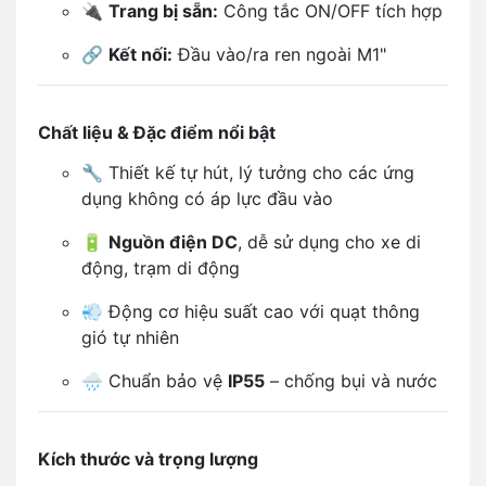
🔌
Trang bị sẵn:
Công tắc ON/OFF tích hợp
🔗
Kết nối:
Đầu vào/ra ren ngoài M1"
Chất liệu & Đặc điểm nổi bật
🔧 Thiết kế tự hút, lý tưởng cho các ứng
dụng không có áp lực đầu vào
🔋
Nguồn điện DC
, dễ sử dụng cho xe di
động, trạm di động
💨 Động cơ hiệu suất cao với quạt thông
gió tự nhiên
🌧️ Chuẩn bảo vệ
IP55
– chống bụi và nước
Kích thước và trọng lượng