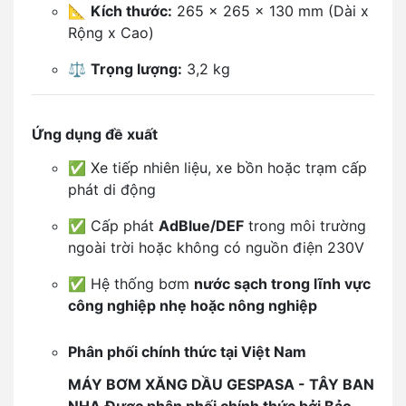
📐
Kích thước:
265 x 265 x 130 mm (Dài x
Rộng x Cao)
⚖️
Trọng lượng:
3,2 kg
Ứng dụng đề xuất
✅ Xe tiếp nhiên liệu, xe bồn hoặc trạm cấp
phát di động
✅ Cấp phát
AdBlue/DEF
trong môi trường
ngoài trời hoặc không có nguồn điện 230V
✅ Hệ thống bơm
nước sạch trong lĩnh vực
công nghiệp nhẹ hoặc nông nghiệp
Phân phối chính thức tại Việt Nam
MÁY BƠM XĂNG DẦU GESPASA - TÂY BAN
NHA
Được phân phối chính thức bởi Bảo