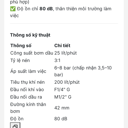
phù hợp)
✅ Độ ồn chỉ
80 dB
, thân thiện môi trường làm
việc
Thông số kỹ thuật
Thông số
Chi tiết
Công suất bơm dầu
25 lít/phút
Tỷ lệ nén
3:1
6–8 bar (chấp nhận 3,5–10
Áp suất làm việc
bar)
Tiêu thụ khí nén
200 lít/phút
Đầu nối khí vào
F1/4" G
Đầu nối dầu ra
M1/2" G
Đường kính thân
42 mm
bơm
Độ ồn
80 dB