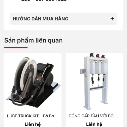
HƯỚNG DẪN MUA HÀNG
Sản phẩm liên quan
LUBE TRUCK KIT – Bộ Bơm Dầu Nhớt Di Động 12V / 24V Cho Xe Tải, Xe Bán Tải
CỔNG CẤP DẦU VỚI BỘ CUỘN DÂY PORTICO
Liên hệ
Liên hệ