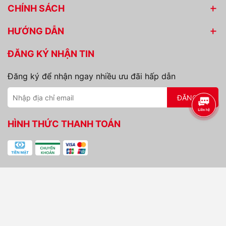
CHÍNH SÁCH
HƯỚNG DẪN
ĐĂNG KÝ NHẬN TIN
Đăng ký để nhận ngay nhiều ưu đãi hấp dẫn
ĐĂNG KÝ
HÌNH THỨC THANH TOÁN
Bản quyền thuộc về
CÔNG TY TNHH DỊCH VỤ VÀ
THƯƠNG MẠI BẢO NAM NGUYÊN
.
Cung cấp bởi
Sapo