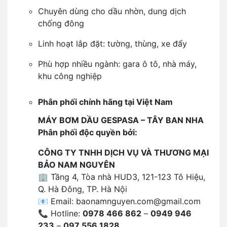
Chuyên dùng cho dầu nhờn, dung dịch
chống đông
Linh hoạt lắp đặt: tường, thùng, xe đẩy
Phù hợp nhiều ngành: gara ô tô, nhà máy,
khu công nghiệp
Phân phối chính hãng tại Việt Nam
MÁY BƠM DẦU GESPASA – TÂY BAN NHA
Phân phối độc quyền bởi:
CÔNG TY TNHH DỊCH VỤ VÀ THƯƠNG MẠI
BẢO NAM NGUYÊN
🏢 Tầng 4, Tòa nhà HUD3, 121-123 Tô Hiệu,
Q. Hà Đông, TP. Hà Nội
📧 Email:
baonamnguyen.com@gmail.com
📞 Hotline:
0978 466 862
–
0949 946
233
–
097 556 1828