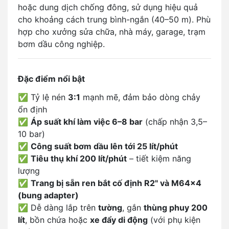
hoặc dung dịch chống đông, sử dụng hiệu quả
cho khoảng cách trung bình-ngắn (40–50 m). Phù
hợp cho xưởng sửa chữa, nhà máy, garage, trạm
bơm dầu công nghiệp.
Đặc điểm nổi bật
✅ Tỷ lệ nén
3:1
mạnh mẽ, đảm bảo dòng chảy
ổn định
✅
Áp suất khí làm việc 6–8 bar
(chấp nhận 3,5–
10 bar)
✅
Công suất bơm dầu lên tới 25 lít/phút
✅
Tiêu thụ khí 200 lít/phút
– tiết kiệm năng
lượng
✅
Trang bị sẵn ren bắt cố định R2" và M64x4
(bung adapter)
✅ Dễ dàng lắp trên
tường
, gắn
thùng phuy 200
lít
, bồn chứa hoặc
xe đẩy di động
(với phụ kiện