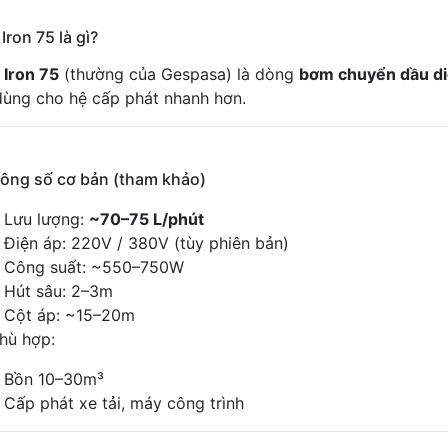
Iron 75 là gì?
Iron 75
(thường của
Gespasa
) là dòng
bơm chuyển dầu die
dùng cho hệ cấp phát nhanh hơn.
hông số cơ bản (tham khảo)
Lưu lượng:
~70–75 L/phút
Điện áp: 220V / 380V (tùy phiên bản)
Công suất: ~550–750W
Hút sâu: 2–3m
Cột áp: ~15–20m
hù hợp:
Bồn 10–30m³
Cấp phát xe tải, máy công trình