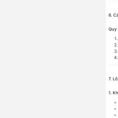
6. C
Quy 
7. L
1. K