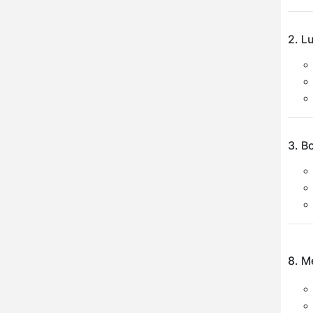
2. L
3. B
8. M