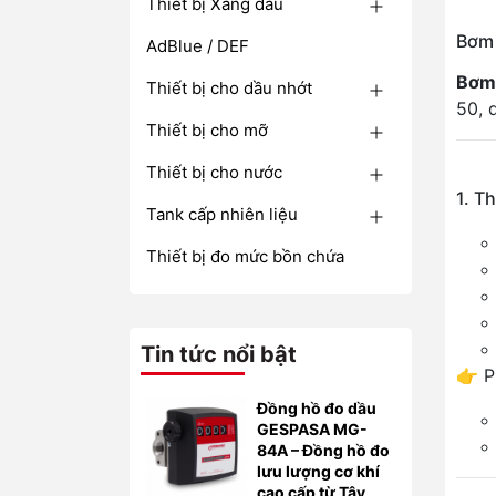
Thiết bị Xăng dầu
Bơm 
AdBlue / DEF
Bơm 
Thiết bị cho dầu nhớt
50, 
Thiết bị cho mỡ
Thiết bị cho nước
1. T
Tank cấp nhiên liệu
Thiết bị đo mức bồn chứa
Tin tức nổi bật
👉 P
Đồng hồ đo dầu
GESPASA MG-
84A – Đồng hồ đo
lưu lượng cơ khí
cao cấp từ Tây