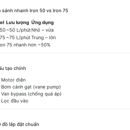
o sánh nhanh Iron 50 vs Iron 75
el
Lưu lượng
Ứng dụng
 50
~50 L/phút
Nhỏ – vừa
 75
~75 L/phút
Trung – lớn
ron 75 nhanh hơn ~50%
ấu tạo chính
Motor điện
Bơm cánh gạt (vane pump)
Van bypass (chống quá áp)
Lọc đầu vào
ơ đồ lắp đặt chuẩn