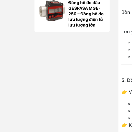
Đồng hồ đo dầu
GESPASA MGE-
Bồn 
250 – Đồng hồ đo
lưu lượng điện tử
lưu lượng lớn
Lưu 
5. Đ
👉 V
👉 K