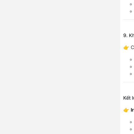
9. K
👉 C
Kết 
👉
I