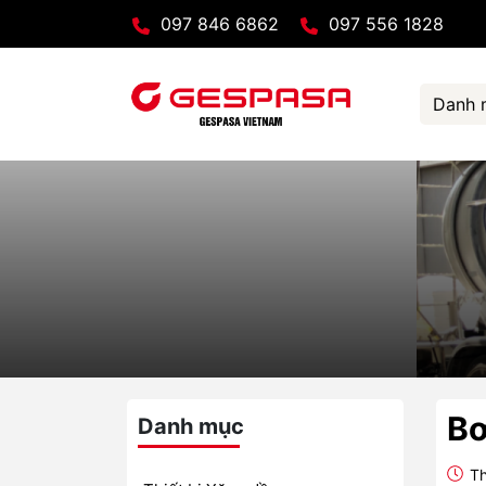
097 846 6862
097 556 1828
Danh 
Bơ
Danh mục
Th