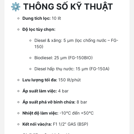
⚙️
THÔNG SỐ KỸ THUẬT
Dung tích lọc:
10 lít
Độ lọc tùy chọn:
Diesel & xăng: 5 µm (lọc chống nước – FG-
150)
Biodiesel: 25 µm (FG-150BIO)
Diesel hấp thụ nước: 15 µm (FG-150A)
Lưu lượng tối đa:
150 lít/phút
Áp suất làm việc:
4 bar
Áp suất phá vỡ bình chứa:
8 bar
Nhiệt độ làm việc:
-10°C đến +50°C
Kết nối vào/ra:
F1 1/2" GAS (BSP)