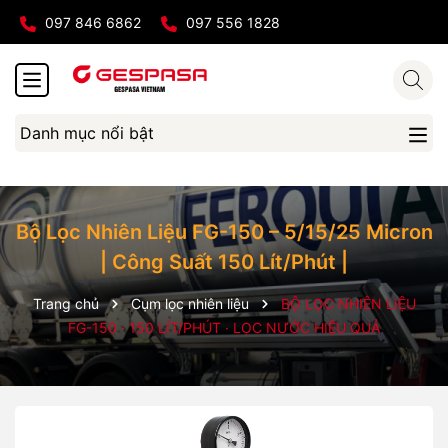
097 846 6862
097 556 1828
Danh mục nổi bật
Bộ Lọc Nhiên Liệu FG-150 – 5/15/25 Micron
| Công Suất 150 Lít/Phút |
Trang chủ
Cụm lọc nhiên liệu
BỘ LỌC NHIÊN LIỆU
FG-150 · 150 LÍT/PHÚT · LỌC NƯỚC HIỆU QUẢ