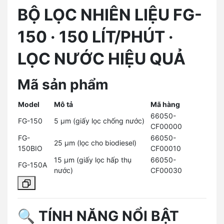
BỘ LỌC NHIÊN LIỆU FG-
150 · 150 LÍT/PHÚT ·
LỌC NƯỚC HIỆU QUẢ
Mã sản phẩm
Model
Mô tả
Mã hàng
66050-
FG-150
5 µm (giấy lọc chống nước)
CF00000
FG-
66050-
25 µm (lọc cho biodiesel)
150BIO
CF00010
15 µm (giấy lọc hấp thụ
66050-
FG-150A
nước)
CF00030
🔍
TÍNH NĂNG NỔI BẬT