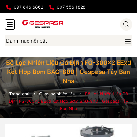
097 846 6862
097 556 1828
Danh mục nổi bật
Bộ Lọc Nhiên Liệu Cố Định FG-300x2 EExd
Kết Hợp Bơm BAG-800 | Gespasa Tây Ban
Nha
Trang chủ
Cụm lọc nhiên liệu
Bộ Lọc Nhiên Liệu Cố
Định FG-300x2 EExd Kết Hợp Bơm BAG-800 | Gespasa Tây
Ban Nha