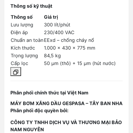
Thông số kỹ thuật
Thông số
Giá trị
Lưu lượng
300 lít/phút
Điện áp
230/400 VAC
Chuẩn an toàn
EExd – chống cháy nổ
Kích thước
1.000 x 430 x 775 mm
Trọng lượng
84,5 kg
Cấp lọc
50 µm (thô) + 15 µm (hút nước)
Phân phối chính thức tại Việt Nam
MÁY BƠM XĂNG DẦU GESPASA – TÂY BAN NHA
Phân phối độc quyền bởi:
CÔNG TY TNHH DỊCH VỤ VÀ THƯƠNG MẠI BẢO
NAM NGUYÊN