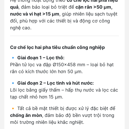
Hệ thống hoạt động theo
cơ chế lọc hai pha hiệu
quả
, đảm bảo loại bỏ triệt để
cặn rắn >50 µm,
nước và vi hạt >15 µm
, giúp nhiên liệu sạch tuyệt
đối, phù hợp với các thiết bị và động cơ công
nghệ cao.
Cơ chế lọc hai pha tiêu chuẩn công nghiệp
🔹
Giai đoạn 1 – Lọc thô:
Phần tử lọc va đập Ø150x458 mm – loại bỏ hạt
rắn có kích thước lớn hơn 50 µm.
🔹
Giai đoạn 2 – Lọc tinh và hút nước:
Lõi lọc bằng giấy thấm – hấp thụ nước và lọc các
tạp chất nhỏ hơn 15 µm.
🔸 Tất cả bề mặt thiết bị được xử lý đặc biệt để
chống ăn mòn
, đảm bảo độ bền vượt trội trong
môi trường nhiên liệu khắc nghiệt.