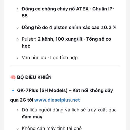
Động cơ chống cháy nổ ATEX · Chuẩn IP-
55
Đồng hồ đo 4 piston chính xác cao ±0.2 %
Pulser:
2 kênh, 100 xung/lít · Tổng số cơ
học
Van hồi lưu · Lọc tích hợp
🧠
BỘ ĐIỀU KHIỂN
🔹
GK-7Plus (SH Models)
–
Kết nối không dây
qua 2G tới
www.dieselplus.net
Dữ liệu người dùng và lịch sử truy xuất qua
đám mây
Không cần máy tính tại chỗ