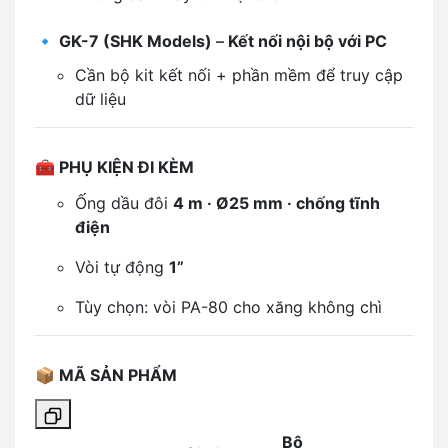
🔹
GK-7 (SHK Models)
–
Kết nối nội bộ với PC
Cần bộ kit kết nối + phần mềm để truy cập
dữ liệu
🧰
PHỤ KIỆN ĐI KÈM
Ống dầu đôi
4 m · Ø25 mm · chống tĩnh
điện
Vòi tự động
1”
Tùy chọn: vòi PA-80 cho xăng không chì
📦
MÃ SẢN PHẨM
Bộ