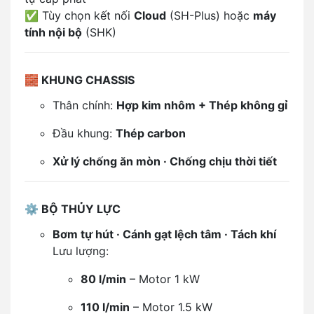
✅ Tùy chọn kết nối
Cloud
(SH-Plus) hoặc
máy
tính nội bộ
(SHK)
🧱
KHUNG CHASSIS
Thân chính:
Hợp kim nhôm + Thép không gỉ
Đầu khung:
Thép carbon
Xử lý chống ăn mòn · Chống chịu thời tiết
⚙️
BỘ THỦY LỰC
Bơm tự hút · Cánh gạt lệch tâm · Tách khí
Lưu lượng:
80 l/min
– Motor 1 kW
110 l/min
– Motor 1.5 kW