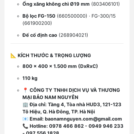
Ống xăng không chì Ø19 mm
(803406101)
Bộ lọc FG-150
(660500000) · FG-300/15
(661900200)
Đế cố định cao
(268904021)
📐
KÍCH THƯỚC & TRỌNG LƯỢNG
800 x 400 x 1.500 mm (DxRxC)
110 kg
📍
CÔNG TY TNHH DỊCH VỤ VÀ THƯƠNG
MẠI BẢO NAM NGUYÊN
🏢 Địa chỉ: Tầng 4, Tòa nhà HUD3, 121-123
Tô Hiệu, Q. Hà Đông, TP. Hà Nội
📧 Email:
baonamnguyen.com@gmail.com
📞 Hotline:
0978 466 862 - 0949 946 233
- 097 556 1828