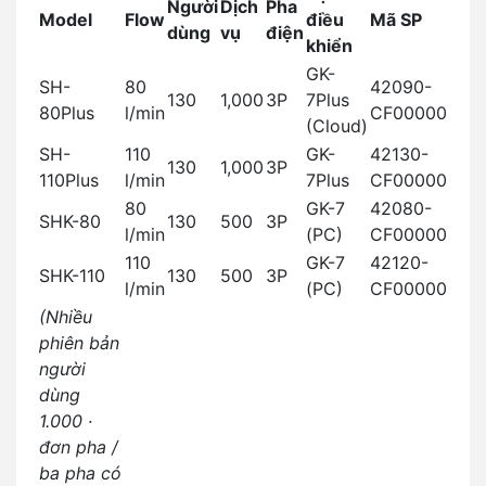
Người
Dịch
Pha
Model
Flow
điều
Mã SP
dùng
vụ
điện
khiển
GK-
SH-
80
42090-
130
1,000
3P
7Plus
80Plus
l/min
CF00000
(Cloud)
SH-
110
GK-
42130-
130
1,000
3P
110Plus
l/min
7Plus
CF00000
80
GK-7
42080-
SHK-80
130
500
3P
l/min
(PC)
CF00000
110
GK-7
42120-
SHK-110
130
500
3P
l/min
(PC)
CF00000
(Nhiều
phiên bản
người
dùng
1.000 ·
đơn pha /
ba pha có