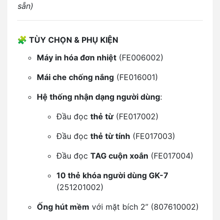
sẵn)
🧩
TÙY CHỌN & PHỤ KIỆN
Máy in hóa đơn nhiệt
(FE006002)
Mái che chống nắng
(FE016001)
Hệ thống nhận dạng người dùng
:
Đầu đọc
thẻ từ
(FE017002)
Đầu đọc
thẻ từ tính
(FE017003)
Đầu đọc
TAG cuộn xoắn
(FE017004)
10 thẻ khóa người dùng GK-7
(251201002)
Ống hút mềm
với mặt bích 2” (807610002)