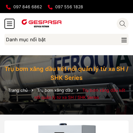
097 846 6862
097 556 1828
Danh mục nổi bật
Trụ bơm xăng dầu kết nối quản lý từ xa SH /
SHK Series
Trang chủ
Trụ bơm xăng dầu
Trụ bơm xăng dầu kết
nối quản lý từ xa SH / SHK Series